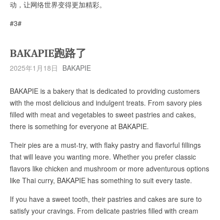
动，让网络世界变得更加精彩。
#3#
BAKAPIE跑路了
2025年1月18日
BAKAPIE
BAKAPIE is a bakery that is dedicated to providing customers
with the most delicious and indulgent treats. From savory pies
filled with meat and vegetables to sweet pastries and cakes,
there is something for everyone at BAKAPIE.
Their pies are a must-try, with flaky pastry and flavorful fillings
that will leave you wanting more. Whether you prefer classic
flavors like chicken and mushroom or more adventurous options
like Thai curry, BAKAPIE has something to suit every taste.
If you have a sweet tooth, their pastries and cakes are sure to
satisfy your cravings. From delicate pastries filled with cream