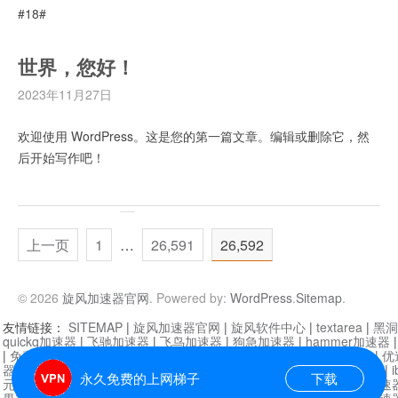
#18#
世界，您好！
2023年11月27日
欢迎使用 WordPress。这是您的第一篇文章。编辑或删除它，然
后开始写作吧！
上一页
1
…
26,591
26,592
© 2026
旋风加速器官网
. Powered by:
WordPress
.
Sitemap
.
友情链接：
SITEMAP
|
旋风加速器官网
|
旋风软件中心
|
textarea
|
黑洞
quickq加速器
|
飞驰加速器
|
飞鸟加速器
|
狗急加速器
|
hammer加速器
|
免费vqn加速外网
|
旋风加速器
|
快橙加速器
|
啊哈加速器
|
迷雾通
|
优
器
|
快柠檬加速器
|
黑洞加速
|
falemon
|
快橙加速器
|
anycast加速器
|
i
永久免费的上网梯子
下载
元机场加速器
|
一元机场
|
老王加速器
|
黑洞加速器
|
白石山
|
小牛加速