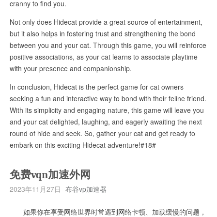
cranny to find you.
Not only does Hidecat provide a great source of entertainment,
but it also helps in fostering trust and strengthening the bond
between you and your cat. Through this game, you will reinforce
positive associations, as your cat learns to associate playtime
with your presence and companionship.
In conclusion, Hidecat is the perfect game for cat owners
seeking a fun and interactive way to bond with their feline friend.
With its simplicity and engaging nature, this game will leave you
and your cat delighted, laughing, and eagerly awaiting the next
round of hide and seek. So, gather your cat and get ready to
embark on this exciting Hidecat adventure!#18#
免费vqn加速外网
2023年11月27日
布谷vp加速器
如果你在享受网络世界时常遇到网络卡顿、加载缓慢的问题，