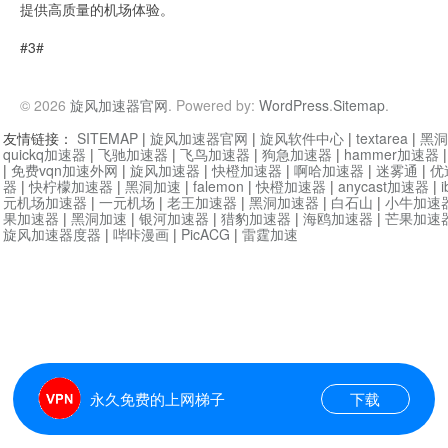
提供高质量的机场体验。
#3#
© 2026
旋风加速器官网
. Powered by:
WordPress
.
Sitemap
.
友情链接：
SITEMAP
|
旋风加速器官网
|
旋风软件中心
|
textarea
|
黑洞
quickq加速器
|
飞驰加速器
|
飞鸟加速器
|
狗急加速器
|
hammer加速器
|
免费vqn加速外网
|
旋风加速器
|
快橙加速器
|
啊哈加速器
|
迷雾通
|
优
器
|
快柠檬加速器
|
黑洞加速
|
falemon
|
快橙加速器
|
anycast加速器
|
i
元机场加速器
|
一元机场
|
老王加速器
|
黑洞加速器
|
白石山
|
小牛加速
果加速器
|
黑洞加速
|
银河加速器
|
猎豹加速器
|
海鸥加速器
|
芒果加速
旋风加速器度器
|
哔咔漫画
|
PicACG
|
雷霆加速
永久免费的上网梯子
下载