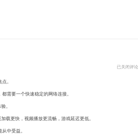
plex
已关闭评
加
速
焦点。
器
官
网
都需要一个快速稳定的网络连接。
体验。
页加载更快，视频播放更流畅，游戏延迟更低。
能从中受益。