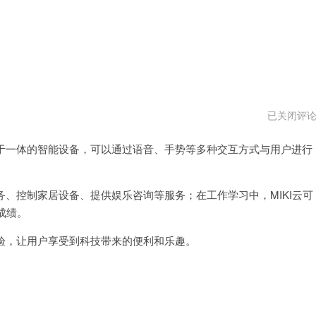
MIKI
已关闭评
云
电
于一体的智能设备，可以通过语音、手势等多种交互方式与用户进行
脑
版
下
载
、控制家居设备、提供娱乐咨询等服务；在工作学习中，MIKI云可
成绩。
验，让用户享受到科技带来的便利和乐趣。