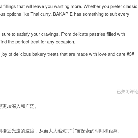
ul fillings that will leave you wanting more. Whether you prefer classic
us options like Thai curry, BAKAPIE has something to suit every
sure to satisfy your cravings. From delicate pastries filled with
ind the perfect treat for any occasion.
joy of delicious bakery treats that are made with love and care.#3#
星
已关闭评
门
加
更加深入和广泛。
速
器
vpm
。
接近光速的速度，从而大大缩短了宇宙探索的时间和距离。