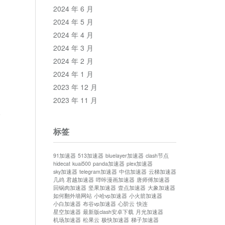
2024 年 6 月
2024 年 5 月
2024 年 4 月
2024 年 3 月
2024 年 2 月
2024 年 1 月
2023 年 12 月
2023 年 11 月
论
标签
91加速器
513加速器
bluelayer加速器
clash节点
hidecat
kuai500
panda加速器
plex加速器
sky加速器
telegram加速器
中信加速器
云梯加速器
几鸡
君越加速器
哔咔漫画加速器
唐师傅加速器
回锅肉加速器
坚果加速器
壹点加速器
大象加速器
如何翻外墙网站
小哈vp加速器
小火箭加速器
小白加速器
布谷vp加速器
心阶云
快连
星空加速器
最新版clash安卓下载
月光加速器
机场加速器
松果云
极快加速器
梯子加速器