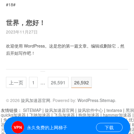
#18#
世界，您好！
2023年11月27日
欢迎使用 WordPress。这是您的第一篇文章。编辑或删除它，然
后开始写作吧！
上一页
1
…
26,591
26,592
© 2026
旋风加速器官网
. Powered by:
WordPress
.
Sitemap
.
友情链接：
SITEMAP
|
旋风加速器官网
|
旋风软件中心
|
textarea
|
黑洞
quickq加速器
|
飞驰加速器
|
飞鸟加速器
|
狗急加速器
|
hammer加速器
|
免费vqn加速外网
|
旋风加速器
|
快橙加速器
|
啊哈加速器
|
迷雾通
|
优
器
|
快柠檬加速器
|
黑洞加速
|
falemon
|
快橙加速器
|
anycast加速器
|
i
永久免费的上网梯子
下载
元机场加速器
|
一元机场
|
老王加速器
|
黑洞加速器
|
白石山
|
小牛加速