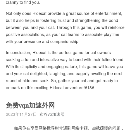
cranny to find you.
Not only does Hidecat provide a great source of entertainment,
but it also helps in fostering trust and strengthening the bond
between you and your cat. Through this game, you will reinforce
positive associations, as your cat learns to associate playtime
with your presence and companionship.
In conclusion, Hidecat is the perfect game for cat owners
seeking a fun and interactive way to bond with their feline friend.
With its simplicity and engaging nature, this game will leave you
and your cat delighted, laughing, and eagerly awaiting the next
round of hide and seek. So, gather your cat and get ready to
embark on this exciting Hidecat adventure!#18#
免费vqn加速外网
2023年11月27日
布谷vp加速器
如果你在享受网络世界时常遇到网络卡顿、加载缓慢的问题，