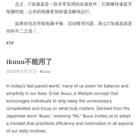
总之，i7加速器是一款非常实用的加速软件，它能够快速提升
电脑性能，让你的电脑更加快速流畅地运行。
如果你也在苦恼电脑卡顿、启动慢等问题，那么i7加速器就是
你的不二之选！。
#3#
ikuuu不能用了
2024年3月31日
ikuuu
In today’s fast-paced world, many of us yearn for balance and
simplicity in our lives. Enter ikuuu, a lifestyle concept that
encourages individuals to strip away the unnecessary
complexities and focus on what truly matters. Derived from the
Japanese word “ikuyo,” meaning “life,” ikuuu invites us to adopt
a mindset that prioritizes efficiency and minimalism in all aspects
of our daily routines.