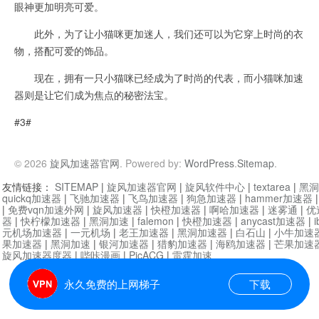
眼神更加明亮可爱。
此外，为了让小猫咪更加迷人，我们还可以为它穿上时尚的衣
物，搭配可爱的饰品。
现在，拥有一只小猫咪已经成为了时尚的代表，而小猫咪加速
器则是让它们成为焦点的秘密法宝。
#3#
© 2026
旋风加速器官网
. Powered by:
WordPress
.
Sitemap
.
友情链接：
SITEMAP
|
旋风加速器官网
|
旋风软件中心
|
textarea
|
黑洞
quickq加速器
|
飞驰加速器
|
飞鸟加速器
|
狗急加速器
|
hammer加速器
|
免费vqn加速外网
|
旋风加速器
|
快橙加速器
|
啊哈加速器
|
迷雾通
|
优
器
|
快柠檬加速器
|
黑洞加速
|
falemon
|
快橙加速器
|
anycast加速器
|
i
元机场加速器
|
一元机场
|
老王加速器
|
黑洞加速器
|
白石山
|
小牛加速
果加速器
|
黑洞加速
|
银河加速器
|
猎豹加速器
|
海鸥加速器
|
芒果加速
旋风加速器度器
|
哔咔漫画
|
PicACG
|
雷霆加速
永久免费的上网梯子
下载