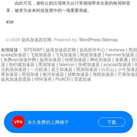
由此可见，速蛙云的出现将为云计算领域带来全新的格局和变
革，被誉为未来科技发展中的一项重要突破。
#3#
© 2026
旋风加速器官网
. Powered by:
WordPress
.
Sitemap
.
友情链接：
SITEMAP
|
旋风加速器官网
|
旋风软件中心
|
textarea
|
黑洞
quickq加速器
|
飞驰加速器
|
飞鸟加速器
|
狗急加速器
|
hammer加速器
|
免费vqn加速外网
|
旋风加速器
|
快橙加速器
|
啊哈加速器
|
迷雾通
|
优
器
|
快柠檬加速器
|
黑洞加速
|
falemon
|
快橙加速器
|
anycast加速器
|
i
元机场加速器
|
一元机场
|
老王加速器
|
黑洞加速器
|
白石山
|
小牛加速
果加速器
|
黑洞加速
|
银河加速器
|
猎豹加速器
|
海鸥加速器
|
芒果加速
旋风加速器度器
|
哔咔漫画
|
PicACG
|
雷霆加速
永久免费的上网梯子
下载