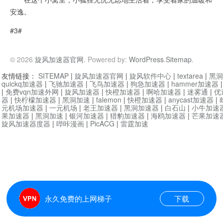
安逸。
#3#
© 2026
旋风加速器官网
. Powered by:
WordPress
.
Sitemap
.
友情链接：
SITEMAP
|
旋风加速器官网
|
旋风软件中心
|
textarea
|
黑洞
quickq加速器
|
飞驰加速器
|
飞鸟加速器
|
狗急加速器
|
hammer加速器
|
免费vqn加速外网
|
旋风加速器
|
快橙加速器
|
啊哈加速器
|
迷雾通
|
优
器
|
快柠檬加速器
|
黑洞加速
|
falemon
|
快橙加速器
|
anycast加速器
|
i
元机场加速器
|
一元机场
|
老王加速器
|
黑洞加速器
|
白石山
|
小牛加速
果加速器
|
黑洞加速
|
银河加速器
|
猎豹加速器
|
海鸥加速器
|
芒果加速
旋风加速器度器
|
哔咔漫画
|
PicACG
|
雷霆加速
永久免费的上网梯子
下载