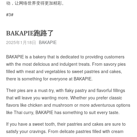
动，让网络世界变得更加精彩。
#3#
BAKAPIE跑路了
2025年1月18日
BAKAPIE
BAKAPIE is a bakery that is dedicated to providing customers
with the most delicious and indulgent treats. From savory pies
filled with meat and vegetables to sweet pastries and cakes,
there is something for everyone at BAKAPIE.
Their pies are a must-try, with flaky pastry and flavorful fillings
that will leave you wanting more. Whether you prefer classic
flavors like chicken and mushroom or more adventurous options
like Thai curry, BAKAPIE has something to suit every taste.
If you have a sweet tooth, their pastries and cakes are sure to
satisfy your cravings. From delicate pastries filled with cream