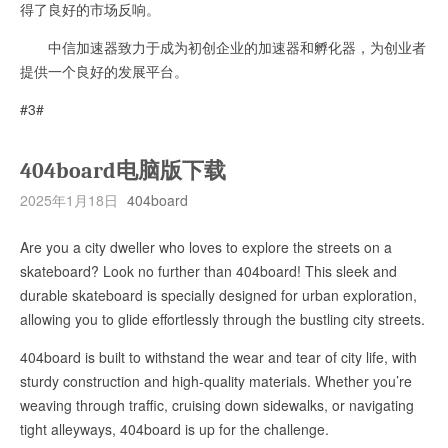
得了良好的市场反响。
中信加速器致力于成为初创企业的加速器和孵化器，为创业者
提供一个良好的发展平台。
#3#
404board电脑版下载
2025年1月18日
404board
Are you a city dweller who loves to explore the streets on a
skateboard? Look no further than 404board! This sleek and
durable skateboard is specially designed for urban exploration,
allowing you to glide effortlessly through the bustling city streets.
404board is built to withstand the wear and tear of city life, with
sturdy construction and high-quality materials. Whether you’re
weaving through traffic, cruising down sidewalks, or navigating
tight alleyways, 404board is up for the challenge.