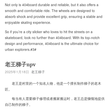
Not only is 404board durable and reliable, but it also offers a
smooth and comfortable ride. The wheels are designed to
absorb shock and provide excellent grip, ensuring a stable and
enjoyable skating experience.
So if you’re a city slicker who loves to hit the streets on a
skateboard, look no further than 404board. With its top-notch
design and performance, 404board is the ultimate choice for
urban explorers.#3#
老王梯子npv
2025年1月18日
老王梯子
老王是村里的一个知名人物，他是一个擅长制作梯子的老木
匠。
每当有人需要梯子修理或者搬家搬运时，老王总是慷慨地提供
自己制作的梯子。