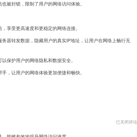
也被封锁，限制了用户的网络访问体验。
速
器
pc
版
下
，享受更高速度和更稳定的网络连接。
载
器转发数据，隐藏用户的真实IP地址，让用户在网络上畅行无
以保护用户的网络隐私和数据安全。
手，让用户的网络体验更加便捷和畅快。
壹
已关闭评
点
加
，能够有效地提升网络访问速度。
速