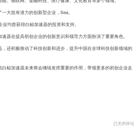
能、物联网、金融科技、医疗健康、文化教育等多个领域。
大批有潜力的创新型企业，Sea。
知名企业均曾获得白鲸加速器的投资和支持。
速器在提高初创企业的创新意识和领导力方面扮演了重要角色。
，还积极推动了科技创新和进步，提升中国在全球科技创新领域的
白鲸加速器未来将会继续发挥重要的作用，带领更多的初创企业走
梯
已关闭评
子
加