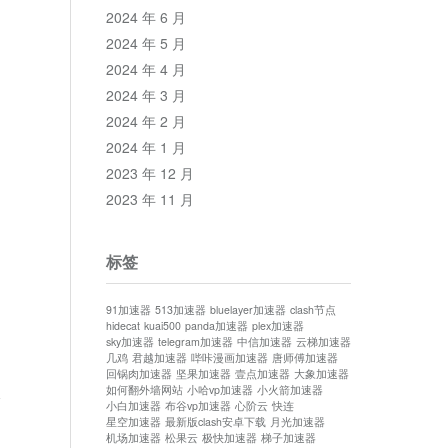
2024 年 6 月
2024 年 5 月
2024 年 4 月
2024 年 3 月
2024 年 2 月
2024 年 1 月
2023 年 12 月
2023 年 11 月
标签
91加速器
513加速器
bluelayer加速器
clash节点
hidecat
kuai500
panda加速器
plex加速器
sky加速器
telegram加速器
中信加速器
云梯加速器
几鸡
君越加速器
哔咔漫画加速器
唐师傅加速器
回锅肉加速器
坚果加速器
壹点加速器
大象加速器
如何翻外墙网站
小哈vp加速器
小火箭加速器
论
小白加速器
布谷vp加速器
心阶云
快连
星空加速器
最新版clash安卓下载
月光加速器
机场加速器
松果云
极快加速器
梯子加速器