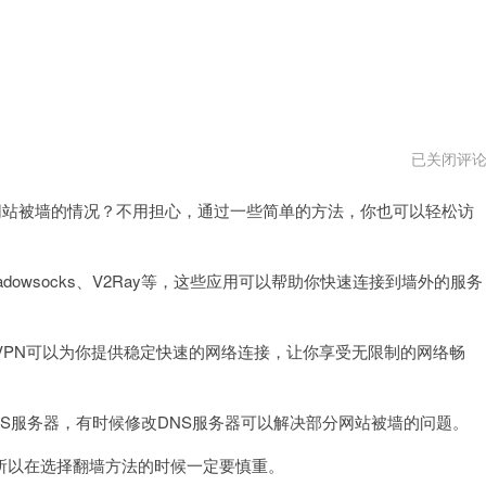
ios
已关闭评
怎
么
站被墙的情况？不用担心，通过一些简单的方法，你也可以轻松访
翻
外
墙
网
vqn
wsocks、V2Ray等，这些应用可以帮助你快速连接到墙外的服务
PN可以为你提供稳定快速的网络连接，让你享受无限制的网络畅
S服务器，有时候修改DNS服务器可以解决部分网站被墙的问题。
以在选择翻墙方法的时候一定要慎重。