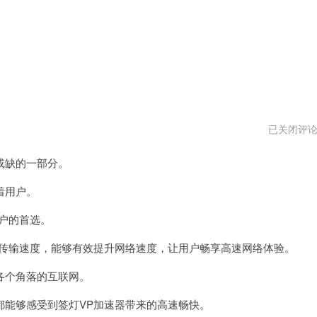
神
已关闭评
灯
vp
或缺的一部分。
加
速
器
着用户。
最
新
户的首选。
版
传输速度，能够有效提升网络速度，让用户畅享高速网络体验。
个角落的互联网。
能够感受到签灯VP加速器带来的高速畅快。