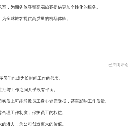
vpm
室，为商务旅客和高端旅客提供更加个性化的服务。
为全球旅客提供高质量的机场体验。
996
已关闭评
程
序
程序员们也成为长时间工作的代表。
员
安
卓
生活与工作之间几乎没有平衡。
下
载
实质上可能导致员工身心健康受损，甚至影响工作质量。
合理工作制度，保护员工的权益。
的潜力，为公司创造更大的价值。