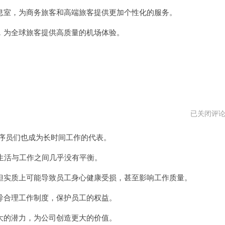
vpm
室，为商务旅客和高端旅客提供更加个性化的服务。
为全球旅客提供高质量的机场体验。
996
已关闭评
程
序
程序员们也成为长时间工作的代表。
员
安
卓
生活与工作之间几乎没有平衡。
下
载
实质上可能导致员工身心健康受损，甚至影响工作质量。
合理工作制度，保护员工的权益。
的潜力，为公司创造更大的价值。