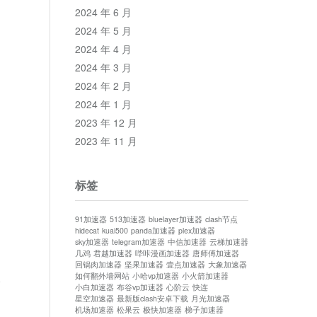
2024 年 6 月
2024 年 5 月
2024 年 4 月
2024 年 3 月
2024 年 2 月
2024 年 1 月
2023 年 12 月
2023 年 11 月
标签
91加速器
513加速器
bluelayer加速器
clash节点
hidecat
kuai500
panda加速器
plex加速器
sky加速器
telegram加速器
中信加速器
云梯加速器
几鸡
君越加速器
哔咔漫画加速器
唐师傅加速器
回锅肉加速器
坚果加速器
壹点加速器
大象加速器
如何翻外墙网站
小哈vp加速器
小火箭加速器
论
小白加速器
布谷vp加速器
心阶云
快连
星空加速器
最新版clash安卓下载
月光加速器
机场加速器
松果云
极快加速器
梯子加速器