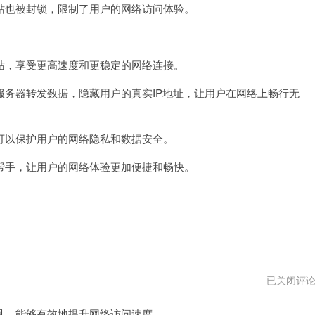
也被封锁，限制了用户的网络访问体验。
速
器
pc
版
下
，享受更高速度和更稳定的网络连接。
载
器转发数据，隐藏用户的真实IP地址，让用户在网络上畅行无
以保护用户的网络隐私和数据安全。
手，让用户的网络体验更加便捷和畅快。
壹
已关闭评
点
加
，能够有效地提升网络访问速度。
速