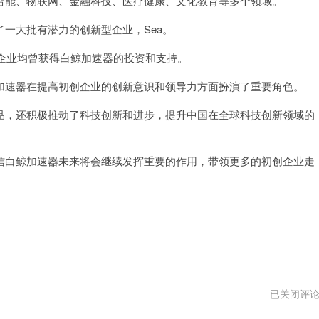
能、物联网、金融科技、医疗健康、文化教育等多个领域。
大批有潜力的创新型企业，Sea。
知名企业均曾获得白鲸加速器的投资和支持。
速器在提高初创企业的创新意识和领导力方面扮演了重要角色。
，还积极推动了科技创新和进步，提升中国在全球科技创新领域的
白鲸加速器未来将会继续发挥重要的作用，带领更多的初创企业走
梯
已关闭评
子
加