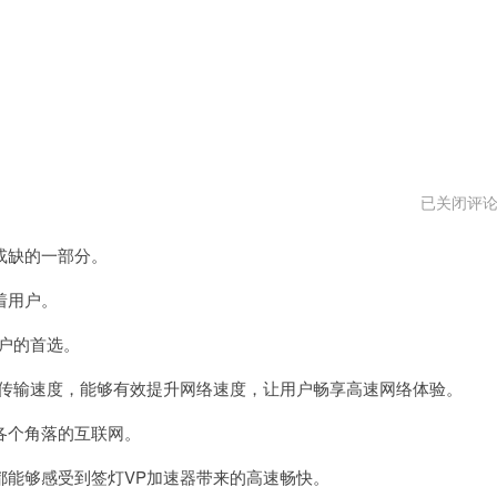
神
已关闭评
灯
vp
或缺的一部分。
加
速
器
着用户。
最
新
户的首选。
版
传输速度，能够有效提升网络速度，让用户畅享高速网络体验。
个角落的互联网。
能够感受到签灯VP加速器带来的高速畅快。