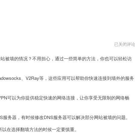
ios
已关闭评
怎
么
站被墙的情况？不用担心，通过一些简单的方法，你也可以轻松访
翻
外
墙
网
vqn
wsocks、V2Ray等，这些应用可以帮助你快速连接到墙外的服务
PN可以为你提供稳定快速的网络连接，让你享受无限制的网络畅
S服务器，有时候修改DNS服务器可以解决部分网站被墙的问题。
以在选择翻墙方法的时候一定要慎重。