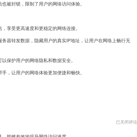
也被封锁，限制了用户的网络访问体验。
速
器
pc
版
下
，享受更高速度和更稳定的网络连接。
载
器转发数据，隐藏用户的真实IP地址，让用户在网络上畅行无
以保护用户的网络隐私和数据安全。
手，让用户的网络体验更加便捷和畅快。
壹
已关闭评
点
加
，能够有效地提升网络访问速度。
速