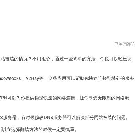
ios
已关闭评
怎
么
站被墙的情况？不用担心，通过一些简单的方法，你也可以轻松访
翻
外
墙
网
vqn
wsocks、V2Ray等，这些应用可以帮助你快速连接到墙外的服务
PN可以为你提供稳定快速的网络连接，让你享受无限制的网络畅
S服务器，有时候修改DNS服务器可以解决部分网站被墙的问题。
以在选择翻墙方法的时候一定要慎重。