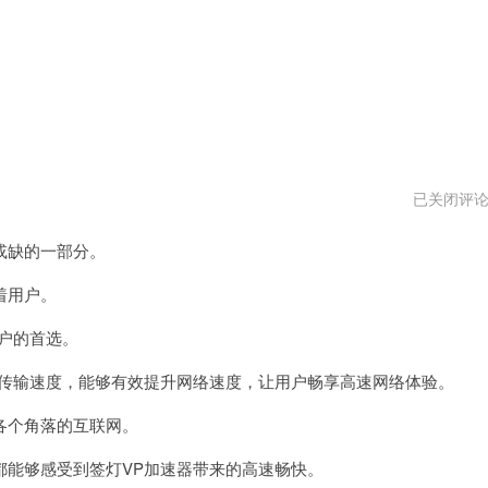
神
已关闭评
灯
vp
或缺的一部分。
加
速
器
着用户。
最
新
户的首选。
版
传输速度，能够有效提升网络速度，让用户畅享高速网络体验。
个角落的互联网。
能够感受到签灯VP加速器带来的高速畅快。