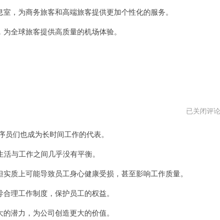
vpm
室，为商务旅客和高端旅客提供更加个性化的服务。
为全球旅客提供高质量的机场体验。
996
已关闭评
程
序
程序员们也成为长时间工作的代表。
员
安
卓
生活与工作之间几乎没有平衡。
下
载
实质上可能导致员工身心健康受损，甚至影响工作质量。
合理工作制度，保护员工的权益。
的潜力，为公司创造更大的价值。