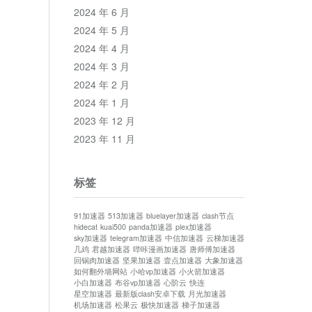
2024 年 6 月
2024 年 5 月
2024 年 4 月
2024 年 3 月
2024 年 2 月
2024 年 1 月
2023 年 12 月
2023 年 11 月
标签
91加速器
513加速器
bluelayer加速器
clash节点
hidecat
kuai500
panda加速器
plex加速器
sky加速器
telegram加速器
中信加速器
云梯加速器
几鸡
君越加速器
哔咔漫画加速器
唐师傅加速器
回锅肉加速器
坚果加速器
壹点加速器
大象加速器
如何翻外墙网站
小哈vp加速器
小火箭加速器
论
小白加速器
布谷vp加速器
心阶云
快连
星空加速器
最新版clash安卓下载
月光加速器
机场加速器
松果云
极快加速器
梯子加速器