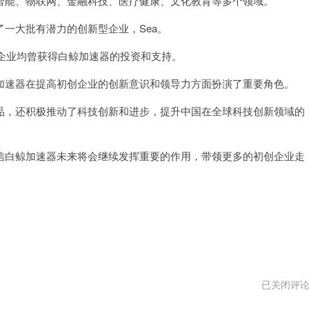
能、物联网、金融科技、医疗健康、文化教育等多个领域。
大批有潜力的创新型企业，Sea。
知名企业均曾获得白鲸加速器的投资和支持。
速器在提高初创企业的创新意识和领导力方面扮演了重要角色。
，还积极推动了科技创新和进步，提升中国在全球科技创新领域的
白鲸加速器未来将会继续发挥重要的作用，带领更多的初创企业走
梯
已关闭评
子
加