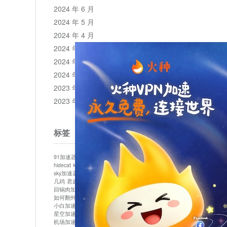
2024 年 6 月
2024 年 5 月
2024 年 4 月
2024 年 3 月
2024 年 2 月
2024 年 1 月
2023 年 12 月
2023 年 11 月
标签
91加速器
513加速器
bluelayer加速器
clash节点
hidecat
kuai500
panda加速器
plex加速器
sky加速器
telegram加速器
中信加速器
云梯加速器
几鸡
君越加速器
哔咔漫画加速器
唐师傅加速器
回锅肉加速器
坚果加速器
壹点加速器
大象加速器
如何翻外墙网站
小哈vp加速器
小火箭加速器
小白加速器
布谷vp加速器
心阶云
快连
星空加速器
最新版clash安卓下载
月光加速器
机场加速器
松果云
极快加速器
梯子加速器