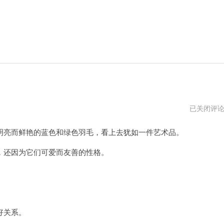
小
已关闭评
兰
鸟
亮而鲜艳的蓝色和绿色羽毛，看上去犹如一件艺术品。
怎
么
用
还因为它们可爱而友善的性格。
。
好关系。