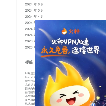
2024 年 6 月
2024 年 5 月
2024 年 4 月
2024 年 3 月
2024 年 2 月
2024 年 1 月
2023 年 12 月
2023 年 11 月
标签
91加速器
513加速器
bluelayer加速器
clash节点
hidecat
kuai500
panda加速器
plex加速器
sky加速器
telegram加速器
中信加速器
云梯加速器
几鸡
君越加速器
哔咔漫画加速器
唐师傅加速器
回锅肉加速器
坚果加速器
壹点加速器
大象加速器
如何翻外墙网站
小哈vp加速器
小火箭加速器
小白加速器
布谷vp加速器
心阶云
快连
星空加速器
最新版clash安卓下载
月光加速器
机场加速器
松果云
极快加速器
梯子加速器