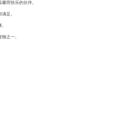
馨而快乐的伙伴。
和满足。
择。
宠物之一。