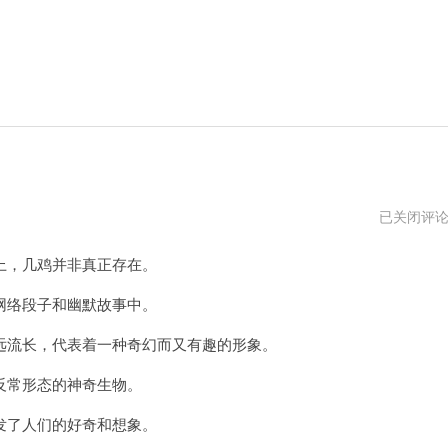
几
已关闭评
鸡
野
，几鸡并非真正存在。
络段子和幽默故事中。
流长，代表着一种奇幻而又有趣的形象。
常形态的神奇生物。
了人们的好奇和想象。