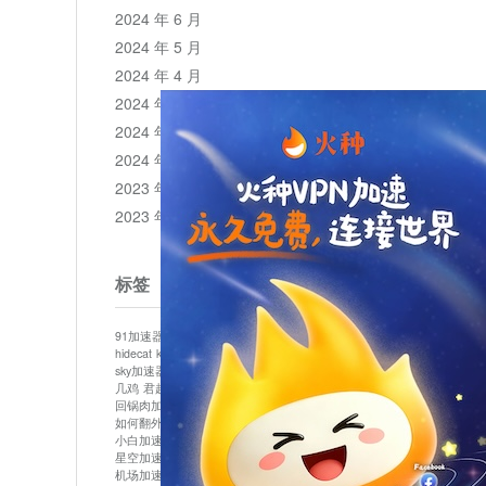
2024 年 6 月
2024 年 5 月
2024 年 4 月
2024 年 3 月
2024 年 2 月
2024 年 1 月
2023 年 12 月
2023 年 11 月
标签
91加速器
513加速器
bluelayer加速器
clash节点
hidecat
kuai500
panda加速器
plex加速器
sky加速器
telegram加速器
中信加速器
云梯加速器
几鸡
君越加速器
哔咔漫画加速器
唐师傅加速器
回锅肉加速器
坚果加速器
壹点加速器
大象加速器
如何翻外墙网站
小哈vp加速器
小火箭加速器
小白加速器
布谷vp加速器
心阶云
快连
星空加速器
最新版clash安卓下载
月光加速器
机场加速器
松果云
极快加速器
梯子加速器