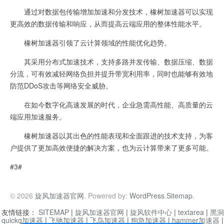
通过对数据包传输增加加速和分发技术，橡树加速器可以实现
更高效的数据传输和响应，从而提高云端应用的整体性能水平。
橡树加速器引领了云计算领域的性能优化趋势。
其采用分布式加速技术，支持多路并发传输、数据压缩、数据
分流，可有效减轻网络负担并提升带宽利用率，同时也能够有效地
防范DDoS攻击等网络安全威胁。
在如今数字化高速发展的时代，企业急需高性能、高质量的云
端应用加速服务。
橡树加速器以其出色的性能表现和全面跟进的技术支持，为客
户提供了更加高效便捷的解决方案，也为云计算带来了更多可能。
#3#
© 2026
旋风加速器官网
. Powered by:
WordPress
.
Sitemap
.
友情链接：
SITEMAP
|
旋风加速器官网
|
旋风软件中心
|
textarea
|
黑洞
quickq加速器
|
飞驰加速器
|
飞鸟加速器
|
狗急加速器
|
hammer加速器