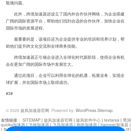
瓶颈问题。
此外，跨境加速器还设立了国内外合作伙伴网络，为企业搭建
广阔的国际资源平台，帮助他们找到合适的合作伙伴，加快企业在
国际市场的发展进程。
最重要的是，该项目还为企业提供专业的培训和培养计划，帮
助他们提升跨文化交流和全球商务技能。
跨境加速器正引领企业进入全球化时代新阶段，使得企业有机
会在更加广阔的国际市场中发展壮大。
通过此项目，企业可以利用全球化的机遇，拓展业务，实现全
球扩展，并在国际市场上取得成功。
#3#
© 2026
旋风加速器官网
. Powered by:
WordPress
.
Sitemap
.
友情链接：
SITEMAP
|
旋风加速器官网
|
旋风软件中心
|
textarea
|
黑洞
quickq加速器
|
飞驰加速器
|
飞鸟加速器
|
狗急加速器
|
hammer加速器
|
免费vqn加速外网
|
旋风加速器
|
快橙加速器
|
啊哈加速器
|
迷雾通
|
优