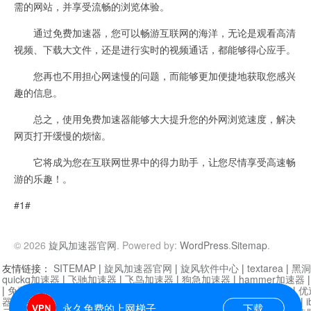
需的网站，并享受流畅的浏览体验。
通过免费加速器，您可以畅游互联网的海洋，无论是观看高清
视频、下载大文件，还是进行实时的视频通话，都能够得心应手。
您再也不用担心网速慢的问题，而能够更加便捷地获取您感兴
趣的信息。
总之，使用免费加速器能够大大提升您的外网浏览速度，解决
网页打开缓慢的烦恼。
它将成为您在互联网世界中的得力助手，让您尽情享受高速畅
游的乐趣！。
#1#
© 2026
旋风加速器官网
. Powered by:
WordPress
.
Sitemap
.
友情链接：
SITEMAP
|
旋风加速器官网
|
旋风软件中心
|
textarea
|
黑洞
quickq加速器
|
飞驰加速器
|
飞鸟加速器
|
狗急加速器
|
hammer加速器
|
免费vqn加速外网
|
旋风加速器
|
快橙加速器
|
啊哈加速器
|
迷雾通
|
优
器
|
快柠檬加速器
|
黑洞加速
|
falemon
|
快橙加速器
|
anycast加速器
|
i
永久免费的上网梯子
下载