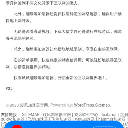
亲身体验到不同文化背景下互联网的魅力。
此外，翻墙啦加速器还提供快速稳定的网络连接，确保用户畅
快地上网冲浪。
无论是观看高清视频、下载大型文件还是进行在线游戏，都能
够有流畅的体验。
总之，翻墙啦加速器让您摆脱地域限制，享受自由的互联网。
它的简单易用、快速稳定的特点使得用户可以轻松地畅游互联
网，尽情发掘世界的精彩。
快来试试翻墙啦加速器，开启全新的互联网世界吧！。
#3#
© 2026
旋风加速器官网
. Powered by:
WordPress
.
Sitemap
.
友情链接：
SITEMAP
|
旋风加速器官网
|
旋风软件中心
|
textarea
|
黑洞
quickq加速器
|
飞驰加速器
|
飞鸟加速器
|
狗急加速器
|
hammer加速器
|
免费vqn加速外网
|
旋风加速器
|
快橙加速器
|
啊哈加速器
|
迷雾通
|
优