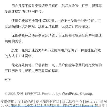
用户只需下载并安装该应用程序，然后在设置中打开，即可享
受高速稳定的互联网连接。
使用免费加速器海外IOS应用，用户不再受限于地理位置，可
以流畅访问境外网站、观看全球直播、无缝进行网络游戏。
无论是商务洽谈还是娱乐消遣，该应用都能够满足用户对快速
网络的需求。
总之，免费加速器海外IOS应用为用户提供了一种便捷且高效
的方式来加速网络。
无论身处何地，只需轻松一点，用户便能够享受到稳定快速的
互联网连接，畅游世界互联网的精彩。
#2#
© 2026
旋风加速器官网
. Powered by:
WordPress
.
Sitemap
.
友情链接：
SITEMAP
|
旋风加速器官网
|
旋风软件中心
|
textarea
|
黑洞
quickq加速器
|
飞驰加速器
|
飞鸟加速器
|
狗急加速器
|
hammer加速器