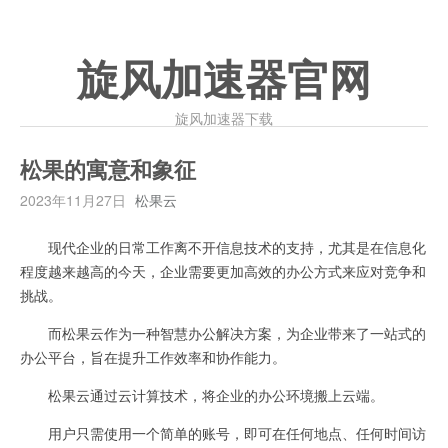
旋风加速器官网
旋风加速器下载
松果的寓意和象征
2023年11月27日
松果云
现代企业的日常工作离不开信息技术的支持，尤其是在信息化
程度越来越高的今天，企业需要更加高效的办公方式来应对竞争和
挑战。
而松果云作为一种智慧办公解决方案，为企业带来了一站式的
办公平台，旨在提升工作效率和协作能力。
松果云通过云计算技术，将企业的办公环境搬上云端。
用户只需使用一个简单的账号，即可在任何地点、任何时间访