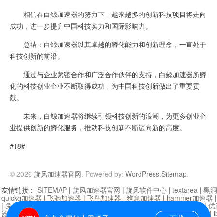
相信在白鲸加速器的努力下，越来越多的创新科技项目将走向
成功，进一步提升中国科技实力和国际影响力。
总结：白鲸加速器以其卓越的孵化能力和创新理念，一直处于
科技创新的前沿。
通过与企业紧密合作和广泛合作伙伴的支持，白鲸加速器所孵
化的科技创业企业不断取得成功，为中国科技创新做出了重要贡
献。
未来，白鲸加速器将继续引领科技创新的浪潮，为更多创业企
业提供创新的孵化服务，推动科技创新不断迈向新的高度。
#18#
© 2026
旋风加速器官网
. Powered by:
WordPress
.
Sitemap
.
友情链接：
SITEMAP
|
旋风加速器官网
|
旋风软件中心
|
textarea
|
黑洞
quickq加速器
|
飞驰加速器
|
飞鸟加速器
|
狗急加速器
|
hammer加速器
|
免费vqn加速外网
|
旋风加速器
|
快橙加速器
|
啊哈加速器
|
迷雾通
|
优
器
|
快柠檬加速器
|
黑洞加速
|
falemon
|
快橙加速器
|
anycast加速器
|
i