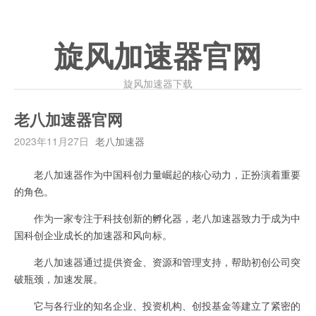
旋风加速器官网
旋风加速器下载
老八加速器官网
2023年11月27日
老八加速器
老八加速器作为中国科创力量崛起的核心动力，正扮演着重要
的角色。
作为一家专注于科技创新的孵化器，老八加速器致力于成为中
国科创企业成长的加速器和风向标。
老八加速器通过提供资金、资源和管理支持，帮助初创公司突
破瓶颈，加速发展。
它与各行业的知名企业、投资机构、创投基金等建立了紧密的