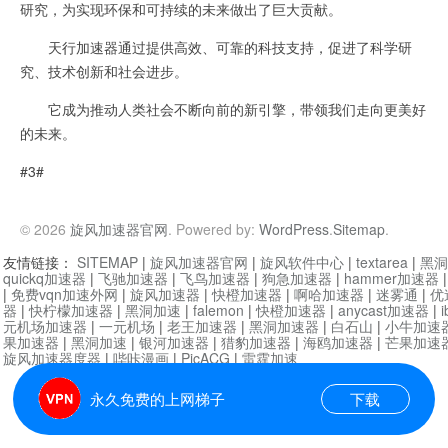
研究，为实现环保和可持续的未来做出了巨大贡献。
天行加速器通过提供高效、可靠的科技支持，促进了科学研
究、技术创新和社会进步。
它成为推动人类社会不断向前的新引擎，带领我们走向更美好
的未来。
#3#
© 2026
旋风加速器官网
. Powered by:
WordPress
.
Sitemap
.
友情链接：
SITEMAP
|
旋风加速器官网
|
旋风软件中心
|
textarea
|
黑洞
quickq加速器
|
飞驰加速器
|
飞鸟加速器
|
狗急加速器
|
hammer加速器
|
免费vqn加速外网
|
旋风加速器
|
快橙加速器
|
啊哈加速器
|
迷雾通
|
优
器
|
快柠檬加速器
|
黑洞加速
|
falemon
|
快橙加速器
|
anycast加速器
|
i
元机场加速器
|
一元机场
|
老王加速器
|
黑洞加速器
|
白石山
|
小牛加速
果加速器
|
黑洞加速
|
银河加速器
|
猎豹加速器
|
海鸥加速器
|
芒果加速
旋风加速器度器
|
哔咔漫画
|
PicACG
|
雷霆加速
永久免费的上网梯子
下载