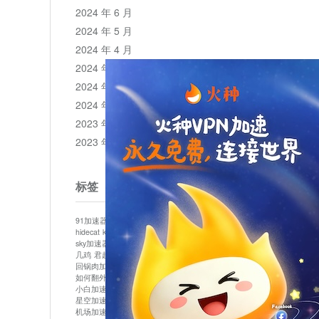
2024 年 6 月
2024 年 5 月
2024 年 4 月
2024 年 3 月
2024 年 2 月
2024 年 1 月
2023 年 12 月
2023 年 11 月
标签
91加速器
513加速器
bluelayer加速器
clash节点
hidecat
kuai500
panda加速器
plex加速器
sky加速器
telegram加速器
中信加速器
云梯加速器
几鸡
君越加速器
哔咔漫画加速器
唐师傅加速器
回锅肉加速器
坚果加速器
壹点加速器
大象加速器
如何翻外墙网站
小哈vp加速器
小火箭加速器
小白加速器
布谷vp加速器
心阶云
快连
星空加速器
最新版clash安卓下载
月光加速器
机场加速器
松果云
极快加速器
梯子加速器