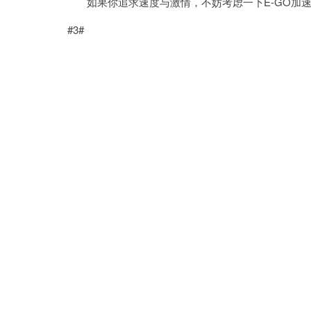
如果你追求速度与激情，不妨考虑一下E-GO加速
#3#