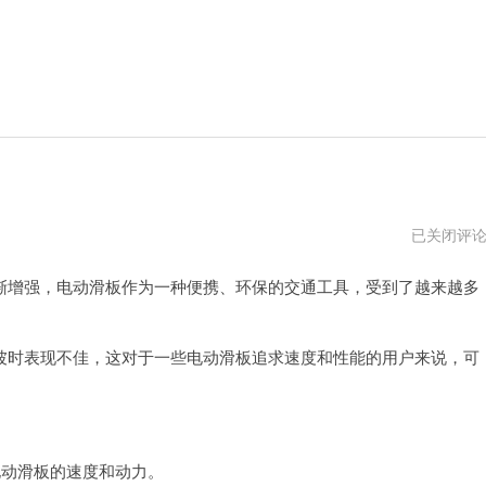
e-
已关闭评
go
加
增强，电动滑板作为一种便携、环保的交通工具，受到了越来越多
速
器
官
网
时表现不佳，这对于一些电动滑板追求速度和性能的用户来说，可
动滑板的速度和动力。