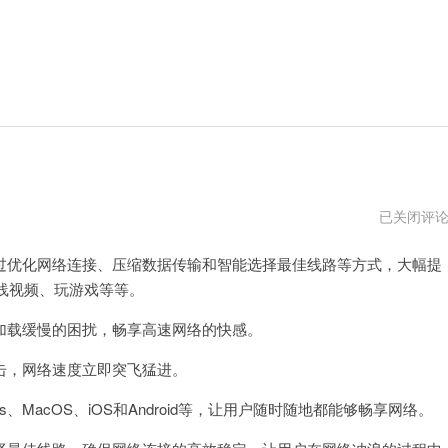
猎
已关闭评
豹
加
优化网络连接、压缩数据传输和智能选择最佳线路等方式，大幅提
速
器
线视频、玩游戏等等。
官
方
网
载缓慢的困扰，畅享高速网络的快感。
，网络速度立即突飞猛进。
MacOS、iOS和Android等，让用户随时随地都能够畅享网络。