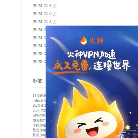
2024 年 6 月
2024 年 5 月
2024 年 4 月
2024 年 3 月
2024 年 2 月
2024 年 1 月
2023 年 12 月
2023 年 11 月
标签
91加速器
513加速器
bluelayer加速器
clash节点
hidecat
kuai500
panda加速器
plex加速器
sky加速器
telegram加速器
中信加速器
云梯加速器
几鸡
君越加速器
哔咔漫画加速器
唐师傅加速器
回锅肉加速器
坚果加速器
壹点加速器
大象加速器
如何翻外墙网站
小哈vp加速器
小火箭加速器
小白加速器
布谷vp加速器
心阶云
快连
星空加速器
最新版clash安卓下载
月光加速器
机场加速器
松果云
极快加速器
梯子加速器