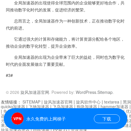
全局加速器的出现使得全球范围内的企业能够更好地合作，共
同推动数字化时代的发展，促进经济的繁荣。
总而言之，全局加速器作为一种创新技术，正在推动数字化时
代的前进。
它通过强大的计算和存储能力，将计算资源分配给各个地区，
推动企业的数字化转型，提升企业效率。
全局加速器的出现为企业带来了巨大的益处，同时也为数字化
时代的全面发展做出了重要贡献。
#3#
© 2026
旋风加速器官网
. Powered by:
WordPress
.
Sitemap
.
友情链接：
SITEMAP
|
旋风加速器官网
|
旋风软件中心
|
textarea
|
黑洞
quickq加速器
|
飞驰加速器
|
飞鸟加速器
|
狗急加速器
|
hammer加速器
|
免费vqn加速外网
|
旋风加速器
|
快橙加速器
|
啊哈加速器
|
迷雾通
|
优
器
|
快柠檬加速器
|
黑洞加速
|
falemon
|
快橙加速器
|
anycast加速器
|
i
永久免费的上网梯子
下载
元机场加速器
|
一元机场
|
老王加速器
|
黑洞加速器
|
白石山
|
小牛加速
果加速器
|
黑洞加速
|
银河加速器
|
猎豹加速器
|
海鸥加速器
|
芒果加速
旋风加速器度器
|
哔咔漫画
|
PicACG
|
雷霆加速