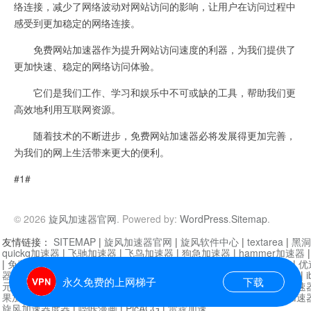
络连接，减少了网络波动对网站访问的影响，让用户在访问过程中
感受到更加稳定的网络连接。
免费网站加速器作为提升网站访问速度的利器，为我们提供了
更加快速、稳定的网络访问体验。
它们是我们工作、学习和娱乐中不可或缺的工具，帮助我们更
高效地利用互联网资源。
随着技术的不断进步，免费网站加速器必将发展得更加完善，
为我们的网上生活带来更大的便利。
#1#
© 2026
旋风加速器官网
. Powered by:
WordPress
.
Sitemap
.
友情链接：
SITEMAP
|
旋风加速器官网
|
旋风软件中心
|
textarea
|
黑洞
quickq加速器
|
飞驰加速器
|
飞鸟加速器
|
狗急加速器
|
hammer加速器
|
免费vqn加速外网
|
旋风加速器
|
快橙加速器
|
啊哈加速器
|
迷雾通
|
优
器
|
快柠檬加速器
|
黑洞加速
|
falemon
|
快橙加速器
|
anycast加速器
|
i
永久免费的上网梯子
下载
元机场加速器
|
一元机场
|
老王加速器
|
黑洞加速器
|
白石山
|
小牛加速
果加速器
|
黑洞加速
|
银河加速器
|
猎豹加速器
|
海鸥加速器
|
芒果加速
旋风加速器度器
|
哔咔漫画
|
PicACG
|
雷霆加速