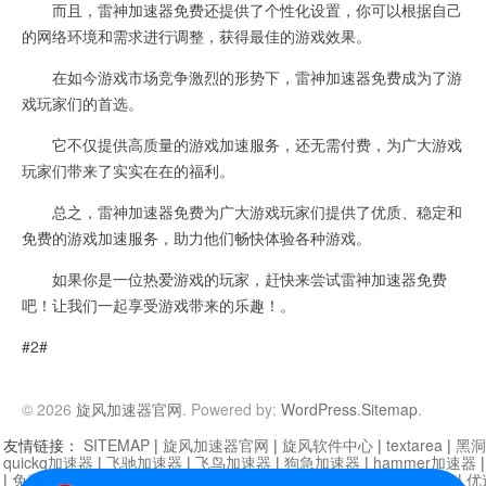
而且，雷神加速器免费还提供了个性化设置，你可以根据自己
的网络环境和需求进行调整，获得最佳的游戏效果。
在如今游戏市场竞争激烈的形势下，雷神加速器免费成为了游
戏玩家们的首选。
它不仅提供高质量的游戏加速服务，还无需付费，为广大游戏
玩家们带来了实实在在的福利。
总之，雷神加速器免费为广大游戏玩家们提供了优质、稳定和
免费的游戏加速服务，助力他们畅快体验各种游戏。
如果你是一位热爱游戏的玩家，赶快来尝试雷神加速器免费
吧！让我们一起享受游戏带来的乐趣！。
#2#
© 2026
旋风加速器官网
. Powered by:
WordPress
.
Sitemap
.
友情链接：
SITEMAP
|
旋风加速器官网
|
旋风软件中心
|
textarea
|
黑洞
quickq加速器
|
飞驰加速器
|
飞鸟加速器
|
狗急加速器
|
hammer加速器
|
免费vqn加速外网
|
旋风加速器
|
快橙加速器
|
啊哈加速器
|
迷雾通
|
优