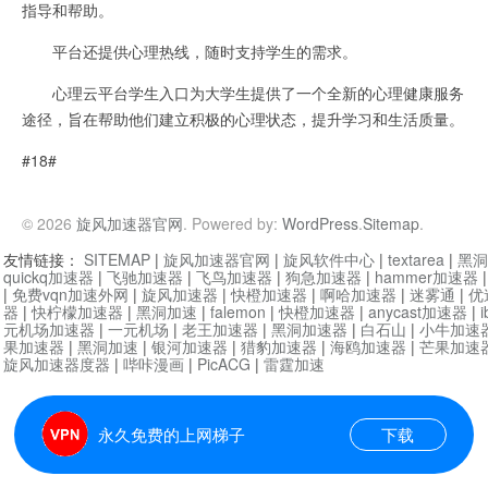
指导和帮助。
平台还提供心理热线，随时支持学生的需求。
心理云平台学生入口为大学生提供了一个全新的心理健康服务
途径，旨在帮助他们建立积极的心理状态，提升学习和生活质量。
#18#
© 2026
旋风加速器官网
. Powered by:
WordPress
.
Sitemap
.
友情链接：
SITEMAP
|
旋风加速器官网
|
旋风软件中心
|
textarea
|
黑洞
quickq加速器
|
飞驰加速器
|
飞鸟加速器
|
狗急加速器
|
hammer加速器
|
免费vqn加速外网
|
旋风加速器
|
快橙加速器
|
啊哈加速器
|
迷雾通
|
优
器
|
快柠檬加速器
|
黑洞加速
|
falemon
|
快橙加速器
|
anycast加速器
|
i
元机场加速器
|
一元机场
|
老王加速器
|
黑洞加速器
|
白石山
|
小牛加速
果加速器
|
黑洞加速
|
银河加速器
|
猎豹加速器
|
海鸥加速器
|
芒果加速
旋风加速器度器
|
哔咔漫画
|
PicACG
|
雷霆加速
永久免费的上网梯子
下载