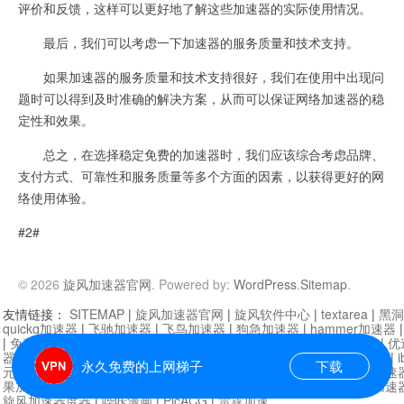
评价和反馈，这样可以更好地了解这些加速器的实际使用情况。
最后，我们可以考虑一下加速器的服务质量和技术支持。
如果加速器的服务质量和技术支持很好，我们在使用中出现问
题时可以得到及时准确的解决方案，从而可以保证网络加速器的稳
定性和效果。
总之，在选择稳定免费的加速器时，我们应该综合考虑品牌、
支付方式、可靠性和服务质量等多个方面的因素，以获得更好的网
络使用体验。
#2#
© 2026
旋风加速器官网
. Powered by:
WordPress
.
Sitemap
.
友情链接：
SITEMAP
|
旋风加速器官网
|
旋风软件中心
|
textarea
|
黑洞
quickq加速器
|
飞驰加速器
|
飞鸟加速器
|
狗急加速器
|
hammer加速器
|
免费vqn加速外网
|
旋风加速器
|
快橙加速器
|
啊哈加速器
|
迷雾通
|
优
器
|
快柠檬加速器
|
黑洞加速
|
falemon
|
快橙加速器
|
anycast加速器
|
i
永久免费的上网梯子
下载
元机场加速器
|
一元机场
|
老王加速器
|
黑洞加速器
|
白石山
|
小牛加速
果加速器
|
黑洞加速
|
银河加速器
|
猎豹加速器
|
海鸥加速器
|
芒果加速
旋风加速器度器
|
哔咔漫画
|
PicACG
|
雷霆加速