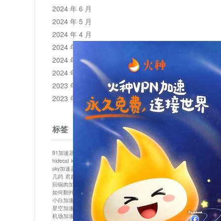
2024 年 6 月
2024 年 5 月
2024 年 4 月
2024 年 3 月
2024 年 2 月
2024 年 1 月
2023 年 12 月
2023 年 11 月
标签
91加速器
513加速器
bluelayer加速器
clash节点
hidecat
kuai500
panda加速器
plex加速器
sky加速器
telegram加速器
中信加速器
云梯加速器
几鸡
君越加速器
哔咔漫画加速器
唐师傅加速器
回锅肉加速器
坚果加速器
壹点加速器
大象加速器
如何翻外墙网站
小哈vp加速器
小火箭加速器
小白加速器
布谷vp加速器
心阶云
快连
星空加速器
最新版clash安卓下载
月光加速器
机场加速器
松果云
极快加速器
梯子加速器