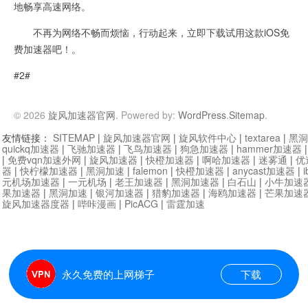
地畅享高速网络。
不再为网络不畅而烦恼，行动起来，立即下载试用这款iOS免
费加速器吧！。
#2#
© 2026
旋风加速器官网
. Powered by:
WordPress
.
Sitemap
.
友情链接：
SITEMAP
|
旋风加速器官网
|
旋风软件中心
|
textarea
|
黑洞
quickq加速器
|
飞驰加速器
|
飞鸟加速器
|
狗急加速器
|
hammer加速器
|
免费vqn加速外网
|
旋风加速器
|
快橙加速器
|
啊哈加速器
|
迷雾通
|
优
器
|
快柠檬加速器
|
黑洞加速
|
falemon
|
快橙加速器
|
anycast加速器
|
i
元机场加速器
|
一元机场
|
老王加速器
|
黑洞加速器
|
白石山
|
小牛加速
果加速器
|
黑洞加速
|
银河加速器
|
猎豹加速器
|
海鸥加速器
|
芒果加速
旋风加速器度器
|
哔咔漫画
|
PicACG
|
雷霆加速
永久免费的上网梯子
下载