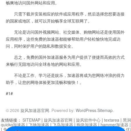
畅爽地访问国外网站和应用。
只需下载并安装相应的软件或应用程序，然后选择您想要连接
的国家或地区，就可以开始畅享全球互联网了。
无论是访问国外视频网站、社交媒体、购物网站还是使用国外
应用程序，这些免费的加速器都能够帮助用户轻松愉快地完成访
问，同时保护用户的隐私和数据安全。
总之，免费的国外加速器服务为用户提供了便捷而高效的方式
来畅行无阻地访问全球各地的网站和应用。
不论是工作、学习还是娱乐，加速器将成为您网络冲浪的得力
助手，让您的网络体验更加流畅和愉快！。
#1#
© 2026
旋风加速器官网
. Powered by:
WordPress
.
Sitemap
.
友情链接：
SITEMAP
|
旋风加速器官网
|
旋风软件中心
|
textarea
|
黑洞
quickq加速器
|
飞驰加速器
|
飞鸟加速器
|
狗急加速器
|
hammer加速器
|
免费vqn加速外网
|
旋风加速器
|
快橙加速器
|
啊哈加速器
|
迷雾通
|
优