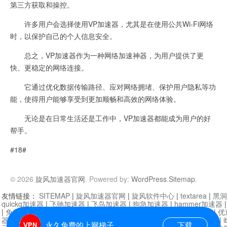
第三方获取和操控。
许多用户会选择使用VP加速器，尤其是在使用公共Wi-Fi网络
时，以保护自己的个人信息安全。
总之，VP加速器作为一种网络加速神器，为用户提供了更
快、更稳定的网络连接。
它通过优化数据传输路径、应对网络拥堵、保护用户隐私等功
能，使得用户能够享受到更加顺畅和高效的网络体验。
无论是在日常生活还是工作中，VP加速器都能成为用户的好
帮手。
#18#
© 2026
旋风加速器官网
. Powered by:
WordPress
.
Sitemap
.
友情链接：
SITEMAP
|
旋风加速器官网
|
旋风软件中心
|
textarea
|
黑洞
quickq加速器
|
飞驰加速器
|
飞鸟加速器
|
狗急加速器
|
hammer加速器
|
免费vqn加速外网
|
旋风加速器
|
快橙加速器
|
啊哈加速器
|
迷雾通
|
优
器
|
快柠檬加速器
|
黑洞加速
|
falemon
|
快橙加速器
|
anycast加速器
|
i
永久免费的上网梯子
下载