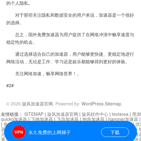
的个人隐私。
对于那些关注隐私和数据安全的用户来说，加速器是一个很好
的选择。
总之，国外免费加速器为用户提供了在网络冲浪中畅享速度与
稳定性的机会。
通过选择适合自己的加速器，用户能够更快捷、更稳定地进行
网络活动，无论是工作、学习还是娱乐都能够得到更好的体验。
关注网络加速，畅享网络世界！。
#2#
© 2026
旋风加速器官网
. Powered by:
WordPress
.
Sitemap
.
友情链接：
SITEMAP
|
旋风加速器官网
|
旋风软件中心
|
textarea
|
黑洞
quickq加速器
|
飞驰加速器
|
飞鸟加速器
|
狗急加速器
|
hammer加速器
|
免费vqn加速外网
|
旋风加速器
|
快橙加速器
|
啊哈加速器
|
迷雾通
|
优
器
|
快柠檬加速器
|
黑洞加速
|
falemon
|
快橙加速器
|
anycast加速器
|
i
永久免费的上网梯子
下载
元机场加速器
|
一元机场
|
老王加速器
|
黑洞加速器
|
白石山
|
小牛加速
果加速器
|
黑洞加速
|
银河加速器
|
猎豹加速器
|
海鸥加速器
|
芒果加速