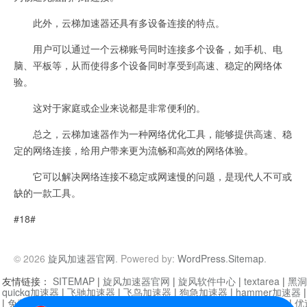
此外，云梯加速器还具有多设备连接的特点。
用户可以通过一个云梯账号同时连接多个设备，如手机、电
脑、平板等，从而使得多个设备同时享受到高速、稳定的网络体
验。
这对于家庭或企业来说都是非常便利的。
总之，云梯加速器作为一种网络优化工具，能够提供高速、稳
定的网络连接，给用户带来更为流畅和高效的网络体验。
它可以解决网络连接不稳定或网速慢的问题，是现代人不可或
缺的一款工具。
#18#
© 2026
旋风加速器官网
. Powered by:
WordPress
.
Sitemap
.
友情链接：
SITEMAP
|
旋风加速器官网
|
旋风软件中心
|
textarea
|
黑洞
quickq加速器
|
飞驰加速器
|
飞鸟加速器
|
狗急加速器
|
hammer加速器
|
免费vqn加速外网
|
旋风加速器
|
快橙加速器
|
啊哈加速器
|
迷雾通
|
优