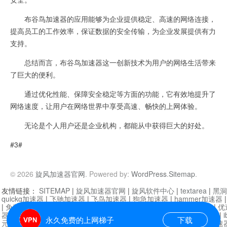
布谷鸟加速器的应用能够为企业提供稳定、高速的网络连接，
提高员工的工作效率，保证数据的安全传输，为企业发展提供有力
支持。
总结而言，布谷鸟加速器这一创新技术为用户的网络生活带来
了巨大的便利。
通过优化性能、保障安全稳定等方面的功能，它有效地提升了
网络速度，让用户在网络世界中享受高速、畅快的上网体验。
无论是个人用户还是企业机构，都能从中获得巨大的好处。
#3#
© 2026
旋风加速器官网
. Powered by:
WordPress
.
Sitemap
.
友情链接：
SITEMAP
|
旋风加速器官网
|
旋风软件中心
|
textarea
|
黑洞
quickq加速器
|
飞驰加速器
|
飞鸟加速器
|
狗急加速器
|
hammer加速器
|
免费vqn加速外网
|
旋风加速器
|
快橙加速器
|
啊哈加速器
|
迷雾通
|
优
器
|
快柠檬加速器
|
黑洞加速
|
falemon
|
快橙加速器
|
anycast加速器
|
i
永久免费的上网梯子
下载
元机场加速器
|
一元机场
|
老王加速器
|
黑洞加速器
|
白石山
|
小牛加速