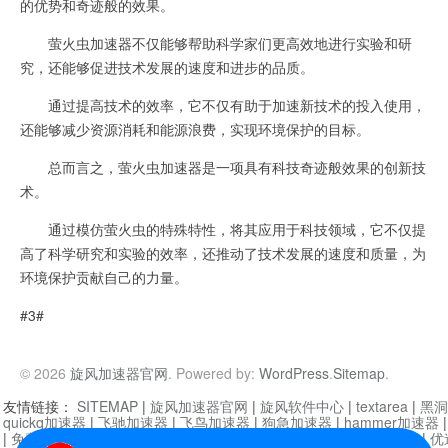
的优势和奇迹般的效果。
萤火虫加速器不仅能够帮助科学家们更高效地进行实验和研
究，还能够促进技术发展的速度和进步的品质。
通过提高技术的效率，它不仅有助于加速新技术的投入使用，
还能够减少资源消耗和能源浪费，实现环境保护的目标。
总而言之，萤火虫加速器是一项具有科技奇迹般效果的创新技
术。
通过模仿萤火虫的特殊特性，将其应用于科技领域，它不仅提
高了科学研究和实验的效率，还推动了技术发展的速度和质量，为
环境保护贡献自己的力量。
#3#
© 2026
旋风加速器官网
. Powered by:
WordPress
.
Sitemap
.
友情链接：
SITEMAP
|
旋风加速器官网
|
旋风软件中心
|
textarea
|
黑洞
quickq加速器
|
飞驰加速器
|
飞鸟加速器
|
狗急加速器
|
hammer加速器
|
免费vqn加速外网
|
旋风加速器
|
快橙加速器
|
啊哈加速器
|
迷雾通
|
优