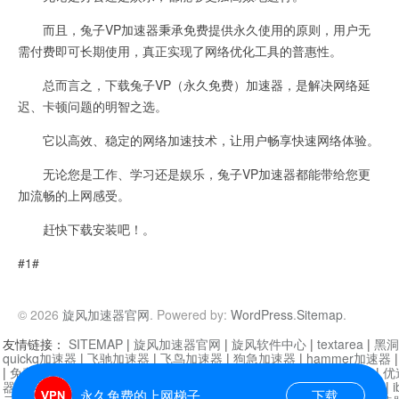
而且，兔子VP加速器秉承免费提供永久使用的原则，用户无
需付费即可长期使用，真正实现了网络优化工具的普惠性。
总而言之，下载兔子VP（永久免费）加速器，是解决网络延
迟、卡顿问题的明智之选。
它以高效、稳定的网络加速技术，让用户畅享快速网络体验。
无论您是工作、学习还是娱乐，兔子VP加速器都能带给您更
加流畅的上网感受。
赶快下载安装吧！。
#1#
© 2026
旋风加速器官网
. Powered by:
WordPress
.
Sitemap
.
友情链接：
SITEMAP
|
旋风加速器官网
|
旋风软件中心
|
textarea
|
黑洞
quickq加速器
|
飞驰加速器
|
飞鸟加速器
|
狗急加速器
|
hammer加速器
|
免费vqn加速外网
|
旋风加速器
|
快橙加速器
|
啊哈加速器
|
迷雾通
|
优
器
|
快柠檬加速器
|
黑洞加速
|
falemon
|
快橙加速器
|
anycast加速器
|
i
永久免费的上网梯子
下载