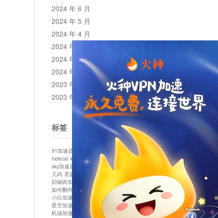
2024 年 6 月
2024 年 5 月
2024 年 4 月
2024 年 3 月
2024 年 2 月
2024 年 1 月
2023 年 12 月
2023 年 11 月
标签
91加速器
513加速器
bluelayer加速器
clash节点
hidecat
kuai500
panda加速器
plex加速器
sky加速器
telegram加速器
中信加速器
云梯加速器
几鸡
君越加速器
哔咔漫画加速器
唐师傅加速器
回锅肉加速器
坚果加速器
壹点加速器
大象加速器
如何翻外墙网站
小哈vp加速器
小火箭加速器
小白加速器
布谷vp加速器
心阶云
快连
星空加速器
最新版clash安卓下载
月光加速器
机场加速器
松果云
极快加速器
梯子加速器