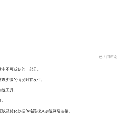
哔
已关闭评
咔
加
中不可或缺的一部分。
速
器
用
度变慢的情况时有发生。
啥
加速工具。
具。
以及优化数据传输路径来加速网络连接。