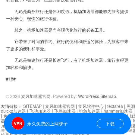
无论是商务旅行还是休闲度假，机场加速器都能够为旅客提供
一种安心、畅快的旅行体验。
总之，机场加速器是当今现代化旅行的必备工具。
它带来了时间的节约、旅行的便利和舒适的体验，为旅客带来
了更多的便利和享受。
无论是短途旅行还是长途飞行，有了机场加速器，旅行变得更
加轻松和愉快。
#18#
© 2026
旋风加速器官网
. Powered by:
WordPress
.
Sitemap
.
友情链接：
SITEMAP
|
旋风加速器官网
|
旋风软件中心
|
textarea
|
黑洞
quickq加速器
|
飞驰加速器
|
飞鸟加速器
|
狗急加速器
|
hammer加速器
|
免费vqn加速外网
|
旋风加速器
|
快橙加速器
|
啊哈加速器
|
迷雾通
|
优
器
|
快柠檬加速器
|
黑洞加速
|
falemon
|
快橙加速器
|
anycast加速器
|
i
永久免费的上网梯子
下载
元机场加速器
|
一元机场
|
老王加速器
|
黑洞加速器
|
白石山
|
小牛加速
果加速器
|
黑洞加速
|
银河加速器
|
猎豹加速器
|
海鸥加速器
|
芒果加速