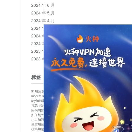
2024 年 6 月
2024 年 5 月
2024 年 4 月
2024 年 3 月
2024 年 2 月
2024 年 1 月
2023 年 12 月
2023 年 11 月
标签
91加速器
513加速器
bluelayer加速器
clash节点
hidecat
kuai500
panda加速器
plex加速器
sky加速器
telegram加速器
中信加速器
云梯加速器
几鸡
君越加速器
哔咔漫画加速器
唐师傅加速器
回锅肉加速器
坚果加速器
壹点加速器
大象加速器
如何翻外墙网站
小哈vp加速器
小火箭加速器
小白加速器
布谷vp加速器
心阶云
快连
星空加速器
最新版clash安卓下载
月光加速器
机场加速器
松果云
极快加速器
梯子加速器