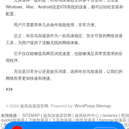
Windows、Mac、Android还是iOS系统的设备，都可以轻松安装和
配置。
用户只需要简单几步操作就能使用，非常方便。
总之，布谷鸟加速器作为一款高速稳定、安全可靠的网络加速
工具，为用户提供了流畅无阻的网络体验。
它不仅仅能够提高网页浏览速度，也能够满足高带宽需求的应
用程序。
无论是日常办公还是娱乐消遣，选择布谷鸟加速器，让我们的
网络世界更加快速和便捷。
#3#
© 2026
旋风加速器官网
. Powered by:
WordPress
.
Sitemap
.
友情链接：
SITEMAP
|
旋风加速器官网
|
旋风软件中心
|
textarea
|
黑洞
quickq加速器
|
飞驰加速器
|
飞鸟加速器
|
狗急加速器
|
hammer加速器
|
免费vqn加速外网
|
旋风加速器
|
快橙加速器
|
啊哈加速器
|
迷雾通
|
优