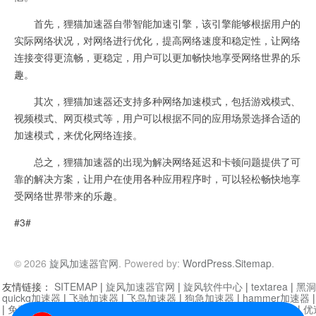
首先，狸猫加速器自带智能加速引擎，该引擎能够根据用户的
实际网络状况，对网络进行优化，提高网络速度和稳定性，让网络
连接变得更流畅，更稳定，用户可以更加畅快地享受网络世界的乐
趣。
其次，狸猫加速器还支持多种网络加速模式，包括游戏模式、
视频模式、网页模式等，用户可以根据不同的应用场景选择合适的
加速模式，来优化网络连接。
总之，狸猫加速器的出现为解决网络延迟和卡顿问题提供了可
靠的解决方案，让用户在使用各种应用程序时，可以轻松畅快地享
受网络世界带来的乐趣。
#3#
© 2026
旋风加速器官网
. Powered by:
WordPress
.
Sitemap
.
友情链接：
SITEMAP
|
旋风加速器官网
|
旋风软件中心
|
textarea
|
黑洞
quickq加速器
|
飞驰加速器
|
飞鸟加速器
|
狗急加速器
|
hammer加速器
|
免费vqn加速外网
|
旋风加速器
|
快橙加速器
|
啊哈加速器
|
迷雾通
|
优