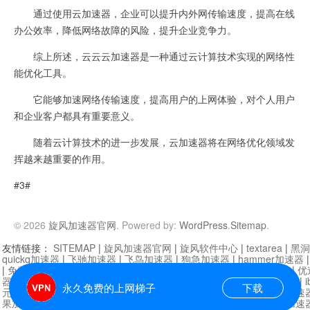
通过使用云加速器，企业可以提升内外网传输速度，提高在线
办公效率，降低网络故障的风险，提升企业竞争力。
综上所述，云云云加速器是一种通过云计算技术实现的网络性
能优化工具。
它能够加速网络传输速度，提高用户的上网体验，对个人用户
和企业客户都具有重要意义。
随着云计算技术的进一步发展，云加速器将在网络优化领域发
挥越来越重要的作用。
#3#
© 2026
旋风加速器官网
. Powered by:
WordPress
.
Sitemap
.
友情链接：
SITEMAP
|
旋风加速器官网
|
旋风软件中心
|
textarea
|
黑洞
quickq加速器
|
飞驰加速器
|
飞鸟加速器
|
狗急加速器
|
hammer加速器
|
免费vqn加速外网
|
旋风加速器
|
快橙加速器
|
啊哈加速器
|
迷雾通
|
优
器
|
快柠檬加速器
|
黑洞加速
|
falemon
|
快橙加速器
|
anycast加速器
|
i
永久免费的上网梯子
下载
元机场加速器
|
一元机场
|
老王加速器
|
黑洞加速器
|
白石山
|
小牛加速
果加速器
|
黑洞加速
|
银河加速器
|
猎豹加速器
|
海鸥加速器
|
芒果加速