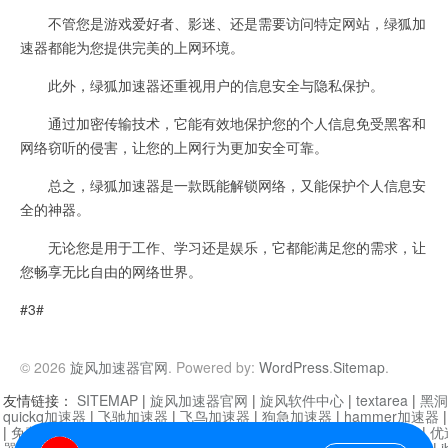
不管您是游戏爱好者、影迷、还是需要访问特定网站，绿狐加
速器都能为您提供完美的上网环境。
此外，绿狐加速器还重视用户的信息安全与隐私保护。
通过加密传输技术，它能有效地保护您的个人信息免受黑客和
网络窃听的侵害，让您的上网行为更加安全可靠。
总之，绿狐加速器是一款既能解锁网络，又能保护个人信息安
全的神器。
无论您是用于工作、学习还是娱乐，它都能满足您的需求，让
您畅享无比自由的网络世界。
#3#
© 2026
旋风加速器官网
. Powered by:
WordPress
.
Sitemap
.
友情链接：
SITEMAP
|
旋风加速器官网
|
旋风软件中心
|
textarea
|
黑洞
quickq加速器
|
飞驰加速器
|
飞鸟加速器
|
狗急加速器
|
hammer加速器
|
免费vqn加速外网
|
旋风加速器
|
快橙加速器
|
啊哈加速器
|
迷雾通
|
优