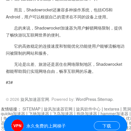
而且，Shadowrocket还兼容多种操作系统，包括iOS和
Android，用户可以根据自己的需求在不同的设备上使用。
总的来说，Shadowrocket加速器为用户解锁网络限制，提供
了畅快游玩互联网世界的便利。
它的高效稳定的连接速度和智能优化功能使用户能够流畅地访
问被限制的网站和服务。
无论是出差、旅游还是居住在网络限制地区，Shadowrocket
都能帮助我们实现网络自由，畅享互联网的乐趣。
#3#
© 2026
旋风加速器官网
. Powered by:
WordPress
.
Sitemap
.
友情链接：
SITEMAP
|
旋风加速器官网
|
旋风软件中心
|
textarea
|
黑洞
quickq加速器
|
飞驰加速器
|
飞鸟加速器
|
狗急加速器
|
hammer加速器
|
免费vqn加速外网
|
旋风加速器
|
快橙加速器
|
啊哈加速器
|
迷雾通
|
优
器
|
快柠檬加速器
|
黑洞加速
|
falemon
|
快橙加速器
|
anycast加速器
|
i
永久免费的上网梯子
下载
元机场加速器
|
一元机场
|
老王加速器
|
黑洞加速器
|
白石山
|
小牛加速